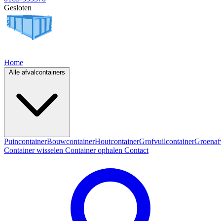
Gesloten
Home
Alle afvalcontainers
Puincontainer
Bouwcontainer
Houtcontainer
Grofvuilcontainer
Groenaf
Container wisselen
Container ophalen
Contact