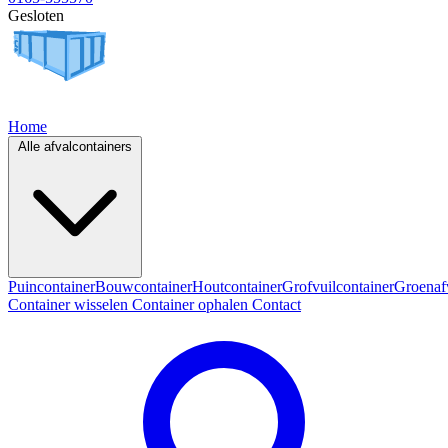
Gesloten
Home
Alle afvalcontainers
Puincontainer
Bouwcontainer
Houtcontainer
Grofvuilcontainer
Groenaf
Container wisselen
Container ophalen
Contact