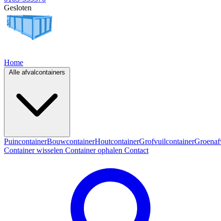
Gesloten
Home
Alle afvalcontainers
Puincontainer
Bouwcontainer
Houtcontainer
Grofvuilcontainer
Groenaf
Container wisselen
Container ophalen
Contact