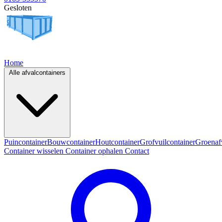
Gesloten
Home
Alle afvalcontainers
Puincontainer
Bouwcontainer
Houtcontainer
Grofvuilcontainer
Groenaf
Container wisselen
Container ophalen
Contact