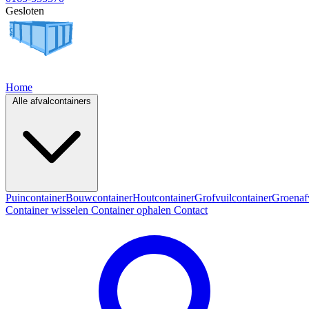
Gesloten
Home
Alle afvalcontainers
Puincontainer
Bouwcontainer
Houtcontainer
Grofvuilcontainer
Groenaf
Container wisselen
Container ophalen
Contact