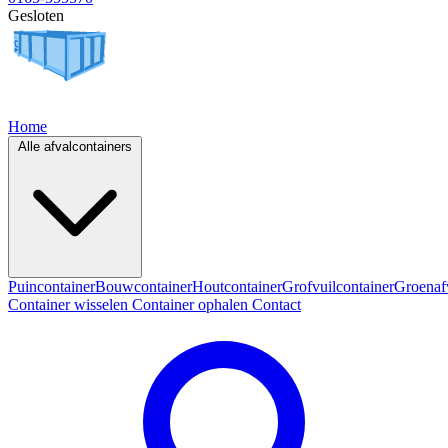
Gesloten
Home
Alle afvalcontainers
Puincontainer
Bouwcontainer
Houtcontainer
Grofvuilcontainer
Groenaf
Container wisselen
Container ophalen
Contact