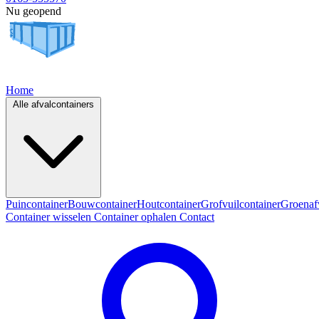
Nu geopend
Home
Alle afvalcontainers
Puincontainer
Bouwcontainer
Houtcontainer
Grofvuilcontainer
Groenaf
Container wisselen
Container ophalen
Contact